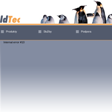
Produkty
Služby
Podpora
Internal error #10