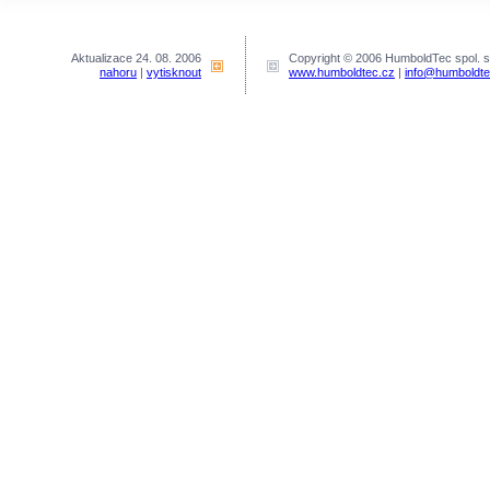
Aktualizace 24. 08. 2006
Copyright © 2006 HumboldTec spol. s 
nahoru
|
vytisknout
www.humboldtec.cz
|
info@humboldte