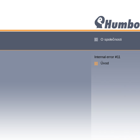
O společnosti
Internal error #11
Úvod