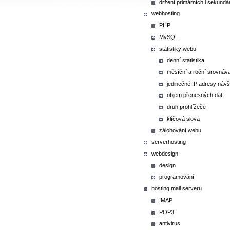
držení primárních i sekund
webhosting
PHP
MySQL
statistiky webu
denní statistika
měsíční a roční srovnávac
jedinečné IP adresy náv
objem přenesných dat
druh prohlížeče
klíčová slova
zálohování webu
serverhosting
webdesign
design
programování
hosting mail serveru
IMAP
POP3
antivirus