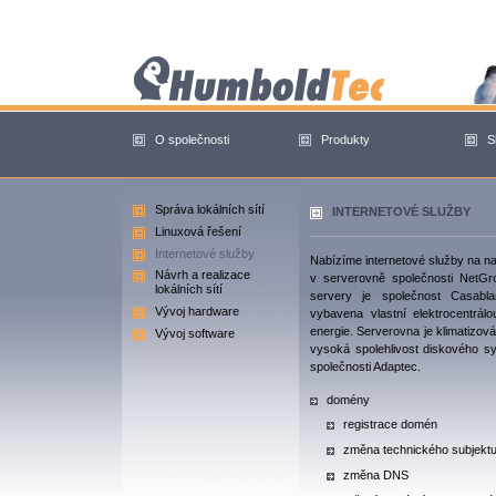
O společnosti
Produkty
S
Správa lokálních sítí
INTERNETOVÉ SLUŽBY
Linuxová řešení
Internetové služby
Nabízíme internetové služby na na
Návrh a realizace
v serverovně společnosti NetGro
lokálních sítí
servery je společnost Casabla
Vývoj hardware
vybavena vlastní elektrocentrál
energie. Serverovna je klimatizová
Vývoj software
vysoká spolehlivost diskového s
společnosti Adaptec.
domény
registrace domén
změna technického subjekt
změna DNS